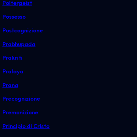
Poltergeist
Possesso
Postcognizione
Prabhupada
Prakriti
Pralaya
Prana
Precognizione
Premonizione
Principio di Cristo