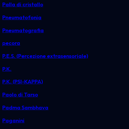
Palla di cristallo
Pneumatofonia
Pneumatografia
pecora
P.E.S. (Percezione extrasensoriale)
P.K.
P.K. (PSI-KAPPA)
Paolo di Tarso
Padma Sambhava
Paganini