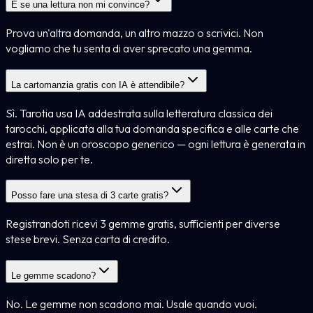
E se una lettura non mi convince?
Prova un'altra domanda, un altro mazzo o scrivici. Non
vogliamo che tu senta di aver sprecato una gemma.
La cartomanzia gratis con IA è attendibile?
Sì. Tarotia usa IA addestrata sulla letteratura classica dei
tarocchi, applicata alla tua domanda specifica e alle carte che
estrai. Non è un oroscopo generico — ogni lettura è generata in
diretta solo per te.
Posso fare una stesa di 3 carte gratis?
Registrandoti ricevi 3 gemme gratis, sufficienti per diverse
stese brevi. Senza carta di credito.
Le gemme scadono?
No. Le gemme non scadono mai. Usale quando vuoi.