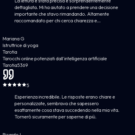
La lettura è stata precisa e sorprendentemente
dettagliata. Mi ha aiutato a prendere una decisione
importante che stavo rimandando. Altamente
raccomandato per chi cerca chiarezza e...
Mariana G
Istruttrice di yoga
Tarotia
Tarocchi online potenziati dall'intelligenza artificiale
Tarotia
5
369
5
Esperienza incredibile. Le risposte erano chiare e
personalizzate, sembrava che sapessero
esattamente cosa stava succedendo nella mia vita.
Tornerò sicuramente per saperne di più.
Ricardo L