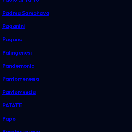
Padma Sambhava
Paganini
Pagano
Palingenesi
Pandemonio
Pantomenesia
Pantomnesia
PATATE
Papo
Parabiotermia