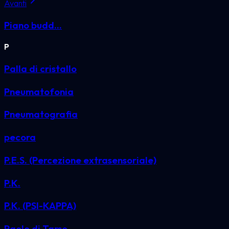
Avanti
Piano budd...
P
Palla di cristallo
Pneumatofonia
Pneumatografia
pecora
P.E.S. (Percezione extrasensoriale)
P.K.
P.K. (PSI-KAPPA)
Paolo di Tarso