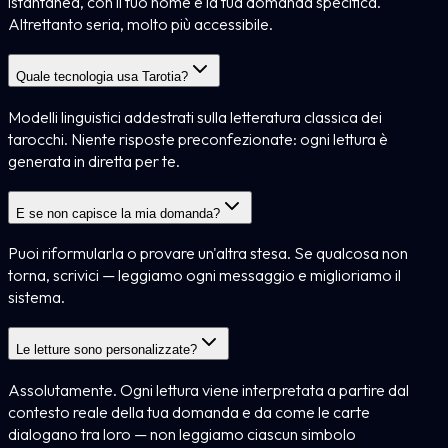
istantanea, con il tuo nome e la tua domanda specifica.
Altrettanto seria, molto più accessibile.
Quale tecnologia usa Tarotia?
Modelli linguistici addestrati sulla letteratura classica dei
tarocchi. Niente risposte preconfezionate: ogni lettura è
generata in diretta per te.
E se non capisce la mia domanda?
Puoi riformularla o provare un'altra stesa. Se qualcosa non
torna, scrivici — leggiamo ogni messaggio e miglioriamo il
sistema.
Le letture sono personalizzate?
Assolutamente. Ogni lettura viene interpretata a partire dal
contesto reale della tua domanda e da come le carte
dialogano tra loro — non leggiamo ciascun simbolo