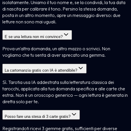
isolatamente. Uniamo il tuo nome e, se la condividi, la tua data
di nascita per calibrare il tono. Persino la stessa domanda,
posta in un altro momento, apre un messaggio diverso: due
letture non sono mai uguali.
E se una lettura non mi convince?
Prova un'altra domanda, un altro mazzo o scrivici. Non
vogliamo che tu senta di aver sprecato una gemma.
La cartomanzia gratis con IA è attendibile?
Sì. Tarotia usa IA addestrata sulla letteratura classica dei
tarocchi, applicata alla tua domanda specifica e alle carte che
estrai. Non è un oroscopo generico — ogni lettura è generata in
diretta solo per te.
Posso fare una stesa di 3 carte gratis?
Registrandoti ricevi 3 gemme gratis, sufficienti per diverse