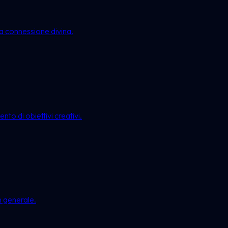
lla connessione divina.
nto di obiettivi creativi.
n generale.