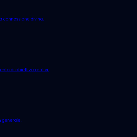
lla connessione divina.
nto di obiettivi creativi.
n generale.