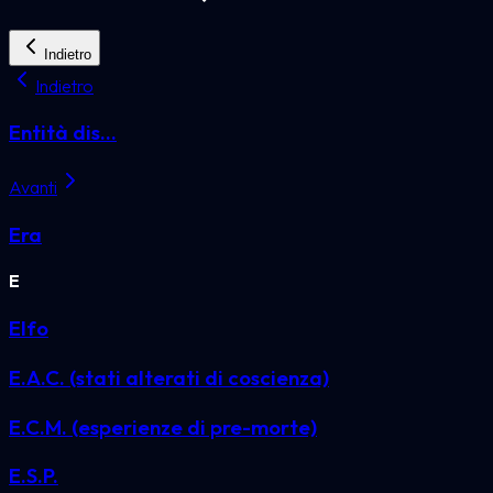
Indietro
Indietro
Entità dis...
Avanti
Era
E
Elfo
E.A.C. (stati alterati di coscienza)
E.C.M. (esperienze di pre-morte)
E.S.P.