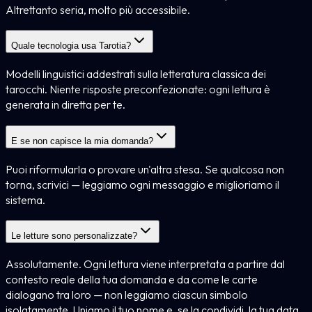
Altrettanto seria, molto più accessibile.
Quale tecnologia usa Tarotia?
Modelli linguistici addestrati sulla letteratura classica dei
tarocchi. Niente risposte preconfezionate: ogni lettura è
generata in diretta per te.
E se non capisce la mia domanda?
Puoi riformularla o provare un'altra stesa. Se qualcosa non
torna, scrivici — leggiamo ogni messaggio e miglioriamo il
sistema.
Le letture sono personalizzate?
Assolutamente. Ogni lettura viene interpretata a partire dal
contesto reale della tua domanda e da come le carte
dialogano tra loro — non leggiamo ciascun simbolo
isolatamente. Uniamo il tuo nome e, se la condividi, la tua data