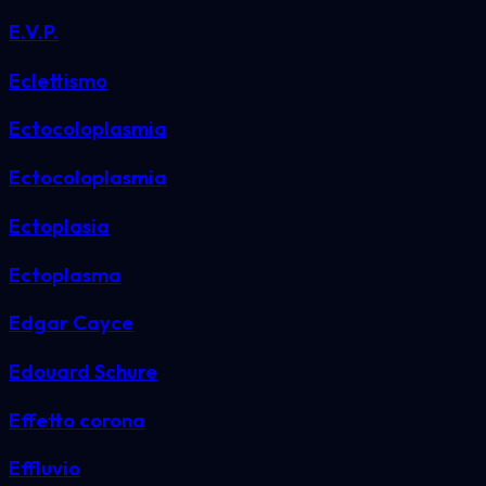
E.V.P.
Eclettismo
Ectocoloplasmia
Ectocoloplasmia
Ectoplasia
Ectoplasma
Edgar Cayce
Edouard Schure
Effetto corona
Effluvio