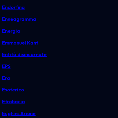
Endorfina
Enneagramma
Energia
Emmanuel Kant
Entità disincarnate
EPS
Era
Esoterico
Etrobacia
Eughins Arione