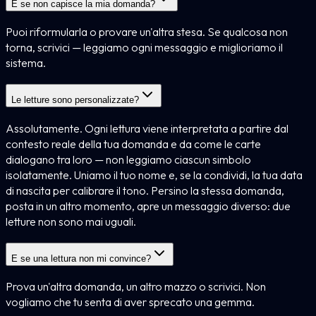
E se non capisce la mia domanda?
Puoi riformularla o provare un'altra stesa. Se qualcosa non
torna, scrivici — leggiamo ogni messaggio e miglioriamo il
sistema.
Le letture sono personalizzate?
Assolutamente. Ogni lettura viene interpretata a partire dal
contesto reale della tua domanda e da come le carte
dialogano tra loro — non leggiamo ciascun simbolo
isolatamente. Uniamo il tuo nome e, se la condividi, la tua data
di nascita per calibrare il tono. Persino la stessa domanda,
posta in un altro momento, apre un messaggio diverso: due
letture non sono mai uguali.
E se una lettura non mi convince?
Prova un'altra domanda, un altro mazzo o scrivici. Non
vogliamo che tu senta di aver sprecato una gemma.