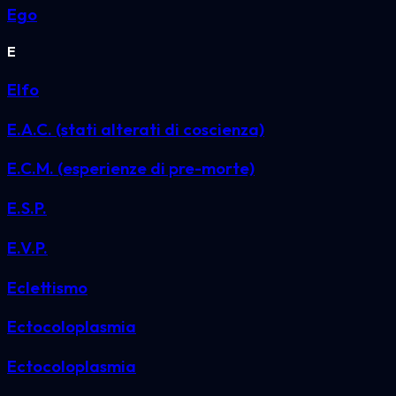
Ego
E
Elfo
E.A.C. (stati alterati di coscienza)
E.C.M. (esperienze di pre-morte)
E.S.P.
E.V.P.
Eclettismo
Ectocoloplasmia
Ectocoloplasmia