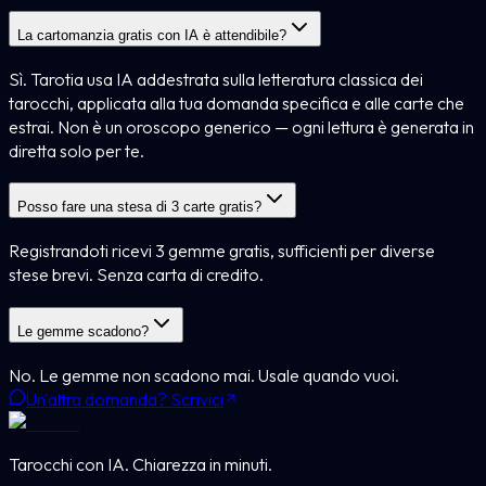
La cartomanzia gratis con IA è attendibile?
Sì. Tarotia usa IA addestrata sulla letteratura classica dei
tarocchi, applicata alla tua domanda specifica e alle carte che
estrai. Non è un oroscopo generico — ogni lettura è generata in
diretta solo per te.
Posso fare una stesa di 3 carte gratis?
Registrandoti ricevi 3 gemme gratis, sufficienti per diverse
stese brevi. Senza carta di credito.
Le gemme scadono?
No. Le gemme non scadono mai. Usale quando vuoi.
Un'altra domanda? Scrivici
Tarocchi con IA. Chiarezza in minuti.