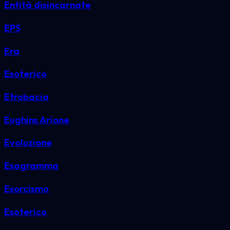
Entità disincarnate
EPS
Era
Esoterico
Etrobacia
Eughins Arione
Evoluzione
Esagramma
Esorcismo
Esoterico