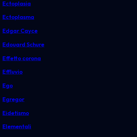
Ectoplasia
Ectoplasma
Edgar Cayce
Edouard Schure
Effetto corona
Effluvio
Ego
Egregor
Eidetismo
Elementali