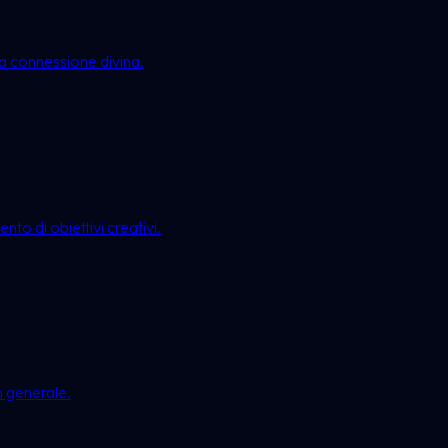
lla connessione divina.
nto di obiettivi creativi.
n generale.