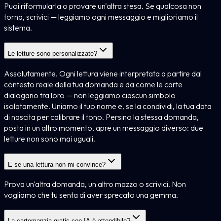
Puoi riformularla o provare un'altra stesa. Se qualcosa non
torna, scrivici — leggiamo ogni messaggio e miglioriamo il
sistema.
Le letture sono personalizzate?
Assolutamente. Ogni lettura viene interpretata a partire dal
contesto reale della tua domanda e da come le carte
dialogano tra loro — non leggiamo ciascun simbolo
isolatamente. Uniamo il tuo nome e, se la condividi, la tua data
di nascita per calibrare il tono. Persino la stessa domanda,
posta in un altro momento, apre un messaggio diverso: due
letture non sono mai uguali.
E se una lettura non mi convince?
Prova un'altra domanda, un altro mazzo o scrivici. Non
vogliamo che tu senta di aver sprecato una gemma.
La cartomanzia gratis con IA è attendibile?