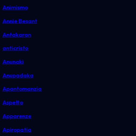
Animismo
Annie Besant
Antakaran
anticristo
Anunaki
Anupadaka
Apantomanzia
Aspetto
Apparenze
Apiropatia