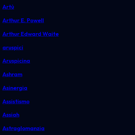
Artù
Arthur E. Powell
Arthur Edward Waite
aruspici
Aruspicina
Ashram
Asinergia
Assistismo
Assiah
Astraglomanzia