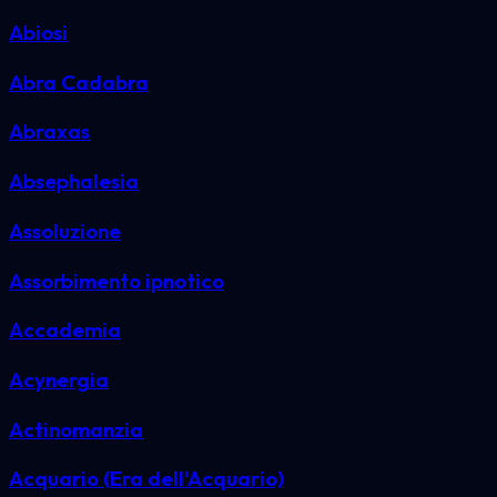
Abiosi
Abra Cadabra
Abraxas
Absephalesia
Assoluzione
Assorbimento ipnotico
Accademia
Acynergia
Actinomanzia
Acquario (Era dell'Acquario)