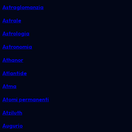
Astraglomanzia
Astrale
Astrologia
Astronomia
Athanor
Atlantide
Atma
Atomi permanenti
Atziluth
Augurio