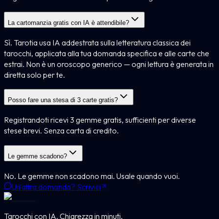
La cartomanzia gratis con IA è attendibile?
Sì. Tarotia usa IA addestrata sulla letteratura classica dei
tarocchi, applicata alla tua domanda specifica e alle carte che
estrai. Non è un oroscopo generico — ogni lettura è generata in
diretta solo per te.
Posso fare una stesa di 3 carte gratis?
Registrandoti ricevi 3 gemme gratis, sufficienti per diverse
stese brevi. Senza carta di credito.
Le gemme scadono?
No. Le gemme non scadono mai. Usale quando vuoi.
Un'altra domanda? Scrivici
Tarocchi con IA. Chiarezza in minuti.