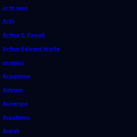
arte nera
Artù
Arthur E. Powell
Arthur Edward Waite
aruspici
Aruspicina
Ashram
Asinergia
Assistismo
Assiah