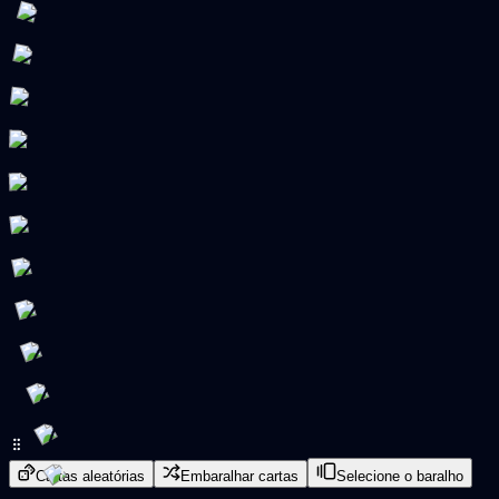
Cartas aleatórias
Embaralhar cartas
Selecione o baralho