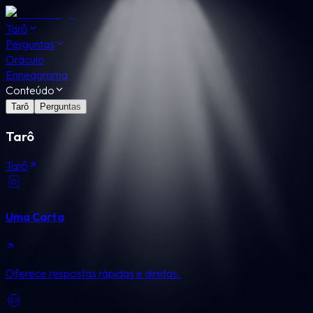
Tarô
Perguntas
Oráculo
Enneagrama
Conteúdo
Tarô
Perguntas
Tarô
Tarô
Uma Carta
Oferece respostas rápidas e diretas.