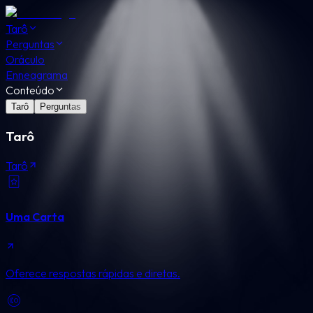
Tarô
Perguntas
Oráculo
Enneagrama
Conteúdo
Tarô
Perguntas
Tarô
Tarô
Uma Carta
Oferece respostas rápidas e diretas.