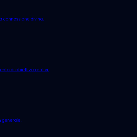
lla connessione divina.
nto di obiettivi creativi.
n generale.