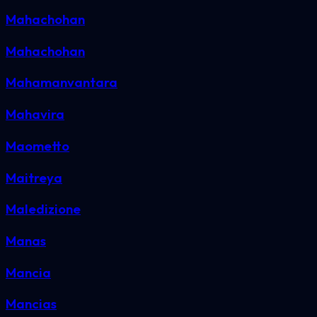
Mahachohan
Mahachohan
Mahamanvantara
Mahavira
Maometto
Maitreya
Maledizione
Manas
Mancia
Mancias