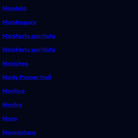
Mandala
Mandragora
Manifesto spiritista
Manifesto spiritista
Manicheo
Manly Palmer Hall
Mantica
Mantra
Manù
Manvantara