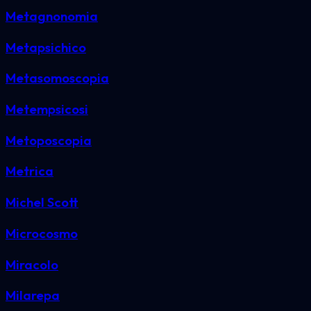
Metagnonomia
Metapsichico
Metasomoscopia
Metempsicosi
Metoposcopia
Metrica
Michel Scott
Microcosmo
Miracolo
Milarepa