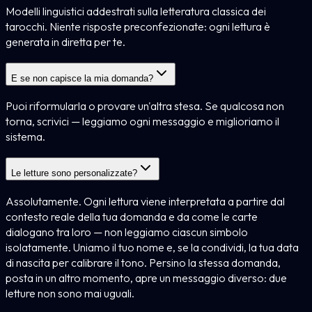
Modelli linguistici addestrati sulla letteratura classica dei
tarocchi. Niente risposte preconfezionate: ogni lettura è
generata in diretta per te.
E se non capisce la mia domanda?
Puoi riformularla o provare un'altra stesa. Se qualcosa non
torna, scrivici — leggiamo ogni messaggio e miglioriamo il
sistema.
Le letture sono personalizzate?
Assolutamente. Ogni lettura viene interpretata a partire dal
contesto reale della tua domanda e da come le carte
dialogano tra loro — non leggiamo ciascun simbolo
isolatamente. Uniamo il tuo nome e, se la condividi, la tua data
di nascita per calibrare il tono. Persino la stessa domanda,
posta in un altro momento, apre un messaggio diverso: due
letture non sono mai uguali.