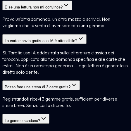
E se una lettura non mi convince?
Prova un'altra domanda, un altro mazzo o scrivici. Non
vogliamo che tu senta di aver sprecato una gemma.
La cartomanzia gratis con IA è attendibile?
Sì. Tarotia usa IA addestrata sulla letteratura classica dei
tarocchi, applicata alla tua domanda specifica e alle carte che
estrai. Non è un oroscopo generico — ogni lettura è generata in
diretta solo per te.
Posso fare una stesa di 3 carte gratis?
Registrandoti ricevi 3 gemme gratis, sufficienti per diverse
stese brevi. Senza carta di credito.
Le gemme scadono?