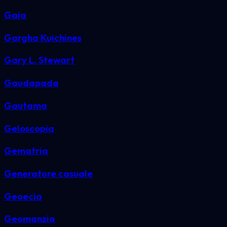
Gaia
Gargha Kuichines
Gary L. Stewart
Gaudapada
Gautama
Geloscopia
Gematria
Generatore casuale
Geoecia
Geomanzia