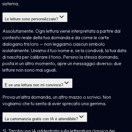
sistema.
Le letture sono personalizzate?
Assolutamente. Ogni lettura viene interpretata a partire dal
contesto reale della tua domanda e da come le carte
dialogano tra loro — non leggiamo ciascun simbolo
isolatamente. Uniamo il tuo nome e, se la condividi, la tua data
di nascita per calibrare il tono. Persino la stessa domanda,
posta in un altro momento, apre un messaggio diverso: due
letture non sono mai uguali.
E se una lettura non mi convince?
Prova un'altra domanda, un altro mazzo o scrivici. Non
vogliamo che tu senta di aver sprecato una gemma.
La cartomanzia gratis con IA è attendibile?
Sì. Tarotia usa IA addestrata sulla letteratura classica dei