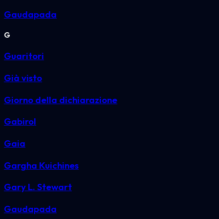
Gaudapada
G
Guaritori
Già visto
Giorno della dichiarazione
Gabirol
Gaia
Gargha Kuichines
Gary L. Stewart
Gaudapada