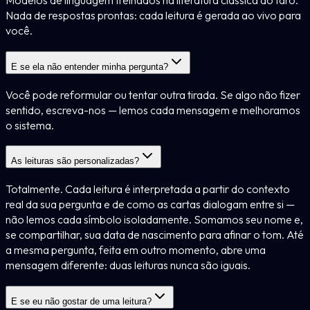
Modelos de linguagem treinados na literatura clássica do tarô.
Nada de respostas prontas: cada leitura é gerada ao vivo para
você.
E se ela não entender minha pergunta?
Você pode reformular ou tentar outra tirada. Se algo não fizer
sentido, escreva-nos — lemos cada mensagem e melhoramos
o sistema.
As leituras são personalizadas?
Totalmente. Cada leitura é interpretada a partir do contexto
real da sua pergunta e de como as cartas dialogam entre si —
não lemos cada símbolo isoladamente. Somamos seu nome e,
se compartilhar, sua data de nascimento para afinar o tom. Até
a mesma pergunta, feita em outro momento, abre uma
mensagem diferente: duas leituras nunca são iguais.
E se eu não gostar de uma leitura?