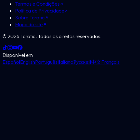
Termos e Condições
Política de Privacidade
Sobre Tarotia
Mapa do site
©
2026
Tarotia.
Todos os direitos reservados.
Disponível em
Español
English
Português
Italiano
Русский
中文
Français