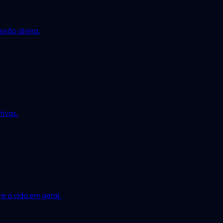
exão divina.
tivas.
 a vida em geral.