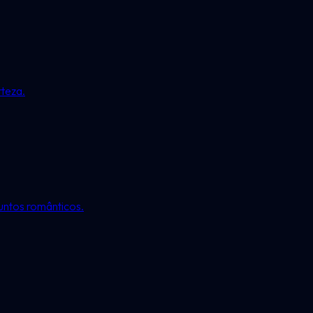
teza.
untos românticos.