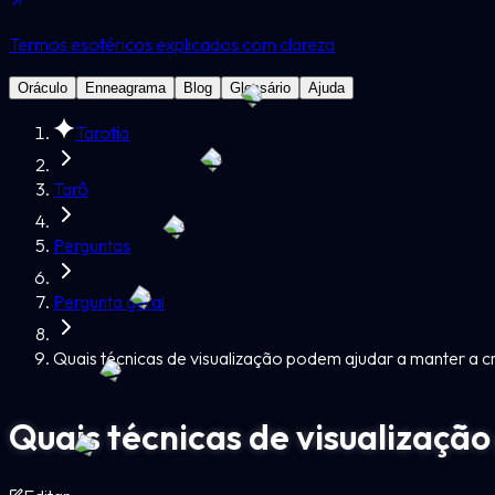
Termos esotéricos explicados com clareza
Oráculo
Enneagrama
Blog
Glossário
Ajuda
Tarotia
Tarô
Perguntas
Pergunta geral
Quais técnicas de visualização podem ajudar a manter a cr
Quais técnicas de visualização