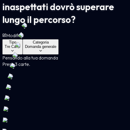
inaspettati dovrò superare
lungo il percorso?
Modifica
Tipo
Categoria
Tre Carte
Domanda generale
Pensando alla tua domanda
Presa 3 carte.