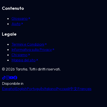
Contenuto
Glossario
Aiuto
Legale
Termini e Condizioni
Informativa sulla Privacy
Chi siamo
Mappa del sito
©
2026
Tarotia.
Tutti i diritti riservati.
Disponibile in
Español
English
Português
Italiano
Русский
中文
Français