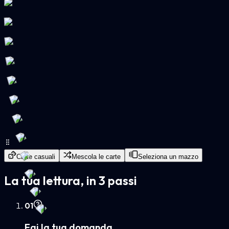
Carte casuali
Mescola le carte
Seleziona un mazzo
La tua lettura, in 3 passi
0
1
Fai la tua domanda