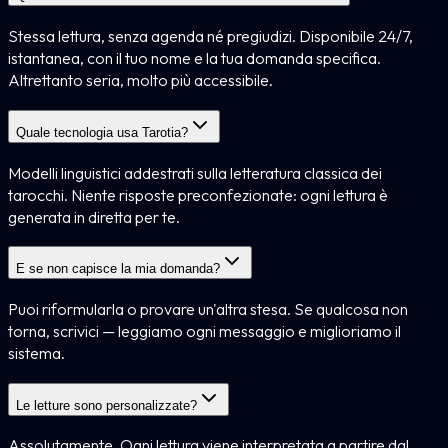
Stessa lettura, senza agenda né pregiudizi. Disponibile 24/7,
istantanea, con il tuo nome e la tua domanda specifica.
Altrettanto seria, molto più accessibile.
Quale tecnologia usa Tarotia?
Modelli linguistici addestrati sulla letteratura classica dei
tarocchi. Niente risposte preconfezionate: ogni lettura è
generata in diretta per te.
E se non capisce la mia domanda?
Puoi riformularla o provare un'altra stesa. Se qualcosa non
torna, scrivici — leggiamo ogni messaggio e miglioriamo il
sistema.
Le letture sono personalizzate?
Assolutamente. Ogni lettura viene interpretata a partire dal