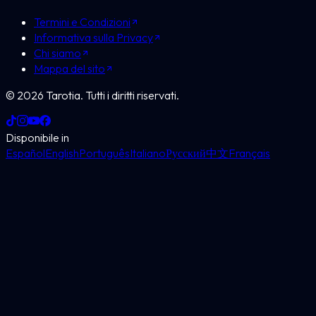
Termini e Condizioni
Informativa sulla Privacy
Chi siamo
Mappa del sito
©
2026
Tarotia.
Tutti i diritti riservati.
Disponibile in
Español
English
Português
Italiano
Русский
中文
Français