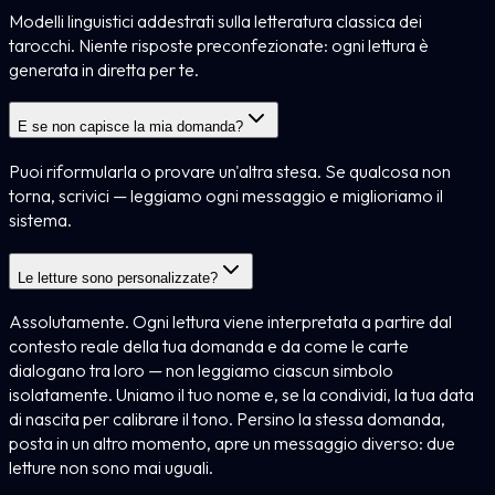
Modelli linguistici addestrati sulla letteratura classica dei
tarocchi. Niente risposte preconfezionate: ogni lettura è
generata in diretta per te.
E se non capisce la mia domanda?
Puoi riformularla o provare un'altra stesa. Se qualcosa non
torna, scrivici — leggiamo ogni messaggio e miglioriamo il
sistema.
Le letture sono personalizzate?
Assolutamente. Ogni lettura viene interpretata a partire dal
contesto reale della tua domanda e da come le carte
dialogano tra loro — non leggiamo ciascun simbolo
isolatamente. Uniamo il tuo nome e, se la condividi, la tua data
di nascita per calibrare il tono. Persino la stessa domanda,
posta in un altro momento, apre un messaggio diverso: due
letture non sono mai uguali.