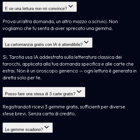
E se una lettura non mi convince?
Prova un'altra domanda, un altro mazzo o scrivici. Non
vogliamo che tu senta di aver sprecato una gemma.
La cartomanzia gratis con IA è attendibile?
Sì. Tarotia usa IA addestrata sulla letteratura classica dei
tarocchi, applicata alla tua domanda specifica e alle carte che
estrai. Non è un oroscopo generico — ogni lettura è generata in
diretta solo per te.
Posso fare una stesa di 3 carte gratis?
Registrandoti ricevi 3 gemme gratis, sufficienti per diverse
stese brevi. Senza carta di credito.
Le gemme scadono?