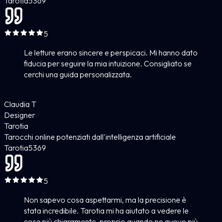
Tarotia
5
369
5
Le letture erano sincere e perspicaci. Mi hanno dato
fiducia per seguire la mia intuizione. Consigliato se
cerchi una guida personalizzata.
Claudia T
Designer
Tarotia
Tarocchi online potenziati dall'intelligenza artificiale
Tarotia
5
369
5
Non sapevo cosa aspettarmi, ma la precisione è
stata incredibile. Tarotia mi ha aiutato a vedere le
cose più chiaramente, proprio quando ne avevo più