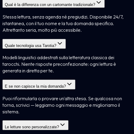
Qual è la differenza con un cartomante tradizionale?
Stessa lettura, senza agenda né pregiudizi. Disponibile 24/7,
istantanea, con il tuo nome e la tua domanda specifica.
Altrettanto seria, molto più accessibile.
Quale tecnologia usa Tarotia?
Modelli linguistici addestrati sulla letteratura classica dei
tarocchi. Niente risposte preconfezionate: ogni lettura è
generata in diretta per te.
E se non capisce la mia domanda?
Puoi riformularla o provare un'altra stesa. Se qualcosa non
torna, scrivici — leggiamo ogni messaggio e miglioriamo il
sistema.
Le letture sono personalizzate?