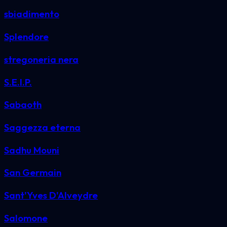
sbiadimento
Splendore
stregoneria nera
S.E.I.P.
Sabaoth
Saggezza eterna
Sadhu Mouni
San Germain
Sant'Yves D'Alveydre
Salomone