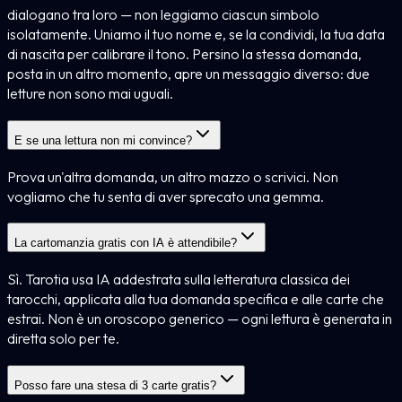
dialogano tra loro — non leggiamo ciascun simbolo
isolatamente. Uniamo il tuo nome e, se la condividi, la tua data
di nascita per calibrare il tono. Persino la stessa domanda,
posta in un altro momento, apre un messaggio diverso: due
letture non sono mai uguali.
E se una lettura non mi convince?
Prova un'altra domanda, un altro mazzo o scrivici. Non
vogliamo che tu senta di aver sprecato una gemma.
La cartomanzia gratis con IA è attendibile?
Sì. Tarotia usa IA addestrata sulla letteratura classica dei
tarocchi, applicata alla tua domanda specifica e alle carte che
estrai. Non è un oroscopo generico — ogni lettura è generata in
diretta solo per te.
Posso fare una stesa di 3 carte gratis?