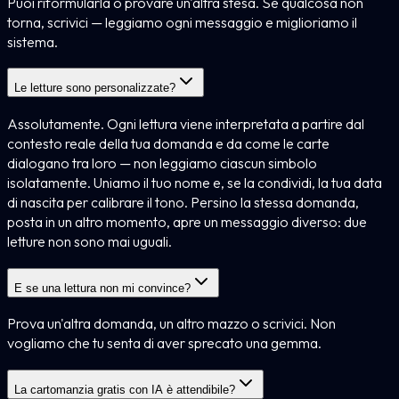
Puoi riformularla o provare un'altra stesa. Se qualcosa non
torna, scrivici — leggiamo ogni messaggio e miglioriamo il
sistema.
Le letture sono personalizzate?
Assolutamente. Ogni lettura viene interpretata a partire dal
contesto reale della tua domanda e da come le carte
dialogano tra loro — non leggiamo ciascun simbolo
isolatamente. Uniamo il tuo nome e, se la condividi, la tua data
di nascita per calibrare il tono. Persino la stessa domanda,
posta in un altro momento, apre un messaggio diverso: due
letture non sono mai uguali.
E se una lettura non mi convince?
Prova un'altra domanda, un altro mazzo o scrivici. Non
vogliamo che tu senta di aver sprecato una gemma.
La cartomanzia gratis con IA è attendibile?