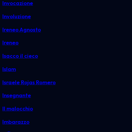
Invocazione
Involuzione
Ireneo Agnosto
Ireneo
Isacco il cieco
Islam
Israele Rojas Romero
Insegnante
Il malocchio
Imbarazzo