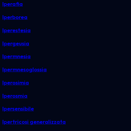
Iperafia
Iperborea
Iperestesia
Ipergeusia
Ipermnesia
Ipermnesoglossia
Iperosimia
Iperosmia
Ipersensibile
Ipertricosi generalizzata