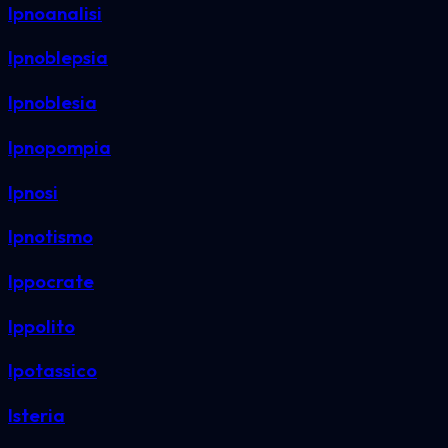
Ipnoanalisi
Ipnoblepsia
Ipnoblesia
Ipnopompia
Ipnosi
Ipnotismo
Ippocrate
Ippolito
Ipotassico
Isteria