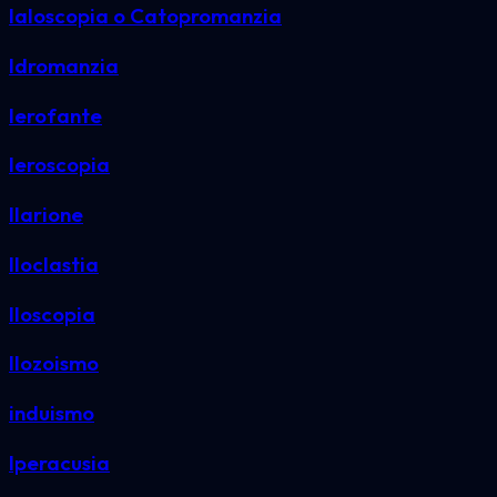
Ialoscopia o Catopromanzia
Idromanzia
Ierofante
Ieroscopia
Ilarione
Iloclastia
Iloscopia
Ilozoismo
induismo
Iperacusia