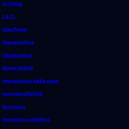
Io Ching
I.A.O.
Ideofonia
Ideoplastica
Idioplastica
Imam Mahdi
Imposizione delle mani
Incombustibilità
Inconscio
Inconscio collettivo