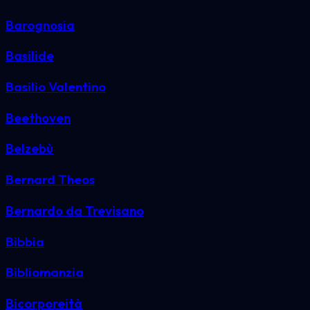
Barognosia
Basilide
Basilio Valentino
Beethoven
Belzebù
Bernard Theos
Bernardo da Trevisano
Bibbia
Bibliomanzia
Bicorporeità