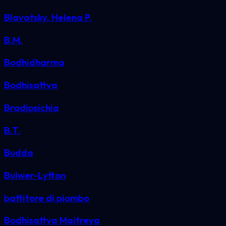
Blavatsky, Helena P.
B.M.
Bodhidharma
Bodhisattva
Bradipsichia
B.T.
Budda
Bulwer-Lytton
battitore di piombo
Bodhisattva Maitreya