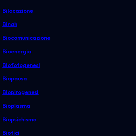
Bilocazione
Binah
Biocomunicazione
Bioenergia
Biofotogenesi
Biopausa
Biopirogenesi
Bioplasma
Biopsichismo
Biotici