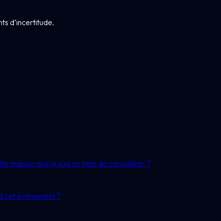
s d’incertitude.
te maison que je suis en train de considérer ?
r à cet événement ?