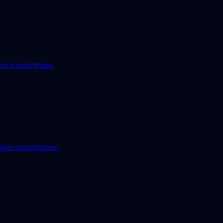
s d’incertitude.
ujets romantiques.