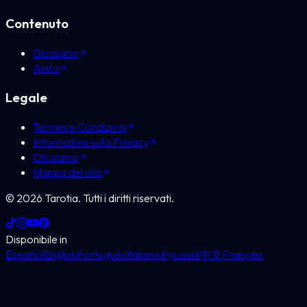
Contenuto
Glossario
Aiuto
Legale
Termini e Condizioni
Informativa sulla Privacy
Chi siamo
Mappa del sito
©
2026
Tarotia.
Tutti i diritti riservati.
Disponibile in
Español
English
Português
Italiano
Русский
中文
Français