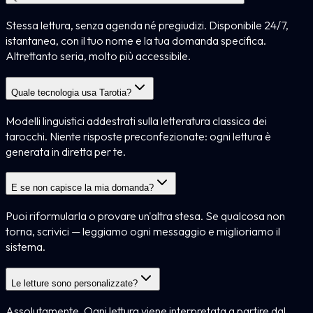
Stessa lettura, senza agenda né pregiudizi. Disponibile 24/7,
istantanea, con il tuo nome e la tua domanda specifica.
Altrettanto seria, molto più accessibile.
Quale tecnologia usa Tarotia?
Modelli linguistici addestrati sulla letteratura classica dei
tarocchi. Niente risposte preconfezionate: ogni lettura è
generata in diretta per te.
E se non capisce la mia domanda?
Puoi riformularla o provare un'altra stesa. Se qualcosa non
torna, scrivici — leggiamo ogni messaggio e miglioriamo il
sistema.
Le letture sono personalizzate?
Assolutamente. Ogni lettura viene interpretata a partire dal