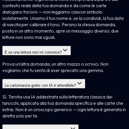
contesto reale della tua domanda e da come le carte
dialogano tra loro — non leggiamo ciascun simbolo
isolatamente. Uniamo il tuo nome e, se la condividi, la tua data
di nascita per calibrare il tono. Persino la stessa domanda,
posta in un altro momento, apre un messaggio diverso: due
letture non sono mai uguali.
E se una lettura non mi convince?
Prova un'altra domanda, un altro mazzo o scrivici. Non
vogliamo che tu senta di aver sprecato una gemma.
La cartomanzia gratis con IA è attendibile?
Sì. Tarotia usa IA addestrata sulla letteratura classica dei
tarocchi, applicata alla tua domanda specifica e alle carte che
estrai. Non è un oroscopo generico — ogni lettura è generata in
diretta solo per te.