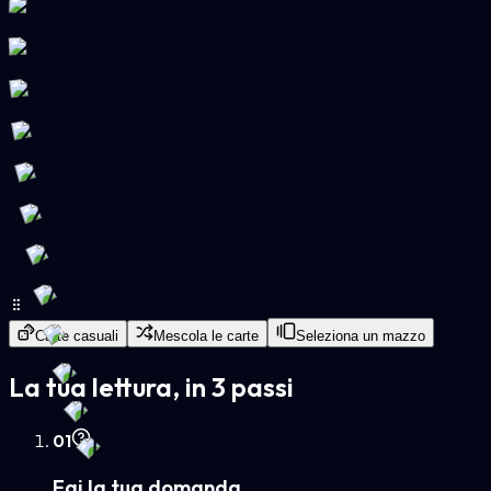
Carte casuali
Mescola le carte
Seleziona un mazzo
La tua lettura, in 3 passi
0
1
Fai la tua domanda