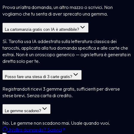
Prova un'altra domanda, un altro mazzo o scrivici. Non
vogliamo che tu senta di aver sprecato una gemma.
La cartomanzia gratis con IA è attendibile?
Sì. Tarotia usa IA addestrata sulla letteratura classica dei
tarocchi, applicata alla tua domanda specifica e alle carte che
estrai. Non è un oroscopo generico — ogni lettura è generata in
diretta solo per te.
Posso fare una stesa di 3 carte gratis?
Registrandoti ricevi 3 gemme gratis, sufficienti per diverse
stese brevi. Senza carta di credito.
Le gemme scadono?
No. Le gemme non scadono mai. Usale quando vuoi.
Un'altra domanda? Scrivici