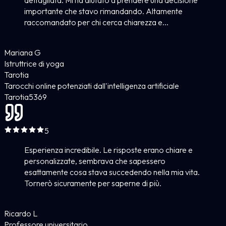
dettagliata. Mi ha aiutato a prendere una decisione
importante che stavo rimandando. Altamente
raccomandato per chi cerca chiarezza e...
Mariana G
Istruttrice di yoga
Tarotia
Tarocchi online potenziati dall'intelligenza artificiale
Tarotia
5
369
5
Esperienza incredibile. Le risposte erano chiare e
personalizzate, sembrava che sapessero
esattamente cosa stava succedendo nella mia vita.
Tornerò sicuramente per saperne di più.
Ricardo L
Professore universitario