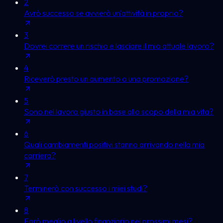
2
Avrò successo se avvierò un'attività in proprio?
3
Dovrei correre un rischio e lasciare il mio attuale lavoro?
4
Riceverò presto un aumento o una promozione?
5
Sono nel lavoro giusto in base allo scopo della mia vita?
6
Quali cambiamenti positivi stanno arrivando nella mia
carriera?
7
Terminerò con successo i miei studi?
8
Farò meglio a livello finanziario nei prossimi mesi?