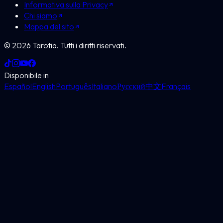
Informativa sulla Privacy
Chi siamo
Mappa del sito
©
2026
Tarotia.
Tutti i diritti riservati.
Disponibile in
Español
English
Português
Italiano
Русский
中文
Français