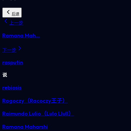
后退
上一步
Ramana Mah...
下一步
rasputin
说
rebiosis
Ragoczy（Racoczy王子）
Raimundo Lulio（Lulo Llull）
Ramana Maharshi