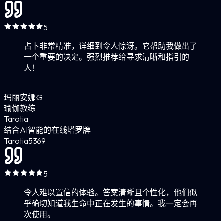
5
占卜非常精准，详细到令人惊讶。它帮助我做出了
一个重要的决定。强烈推荐给寻求清晰和指引的
人！
玛丽安娜·G
瑜伽教练
Tarotia
结合AI智能的在线塔罗牌
Tarotia
5
369
5
令人难以置信的体验。答案清晰且个性化，他们似
乎确切知道我生命中正在发生的事情。我一定会再
次使用。