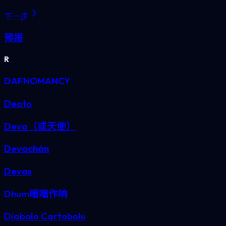
下一步
预报
R
DAFNOMANCY
Deoto
Deva（或天使）
Devachán
Devas
Dhum嗡嗡作响
Diabolo Cartobolu