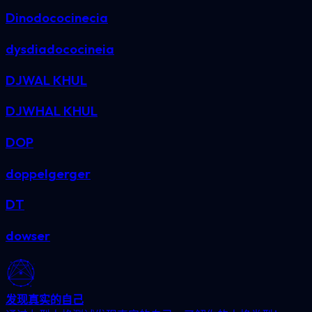
Dinodococinecia
dysdiadococineia
DJWAL KHUL
DJWHAL KHUL
DOP
doppelgerger
DT
dowser
发现真实的自己