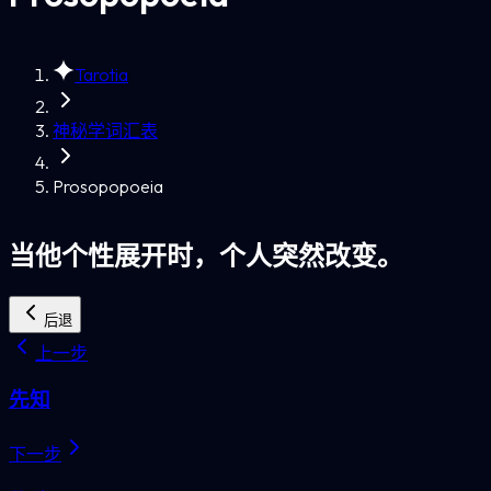
Tarotia
神秘学词汇表
Prosopopoeia
当他个性展开时，个人突然改变。
后退
上一步
先知
下一步