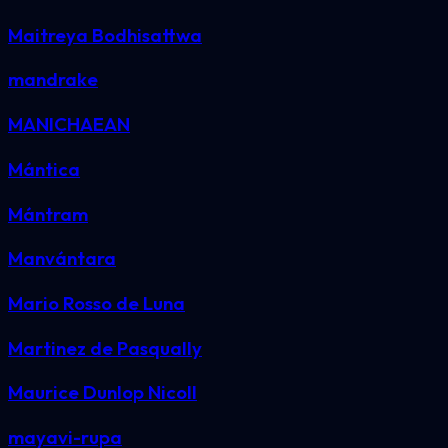
Maitreya Bodhisattwa
mandrake
MANICHAEAN
Mántica
Mántram
Manvántara
Mario Rosso de Luna
Martinez de Pasqually
Maurice Dunlop Nicoll
mayavi-rupa