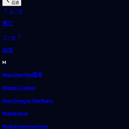
后退
上一步
死亡
下一步
出生
M
Mascheville成本
Mabel Collins
MacGregor Mathers
Mahachon
Mahamanvantara