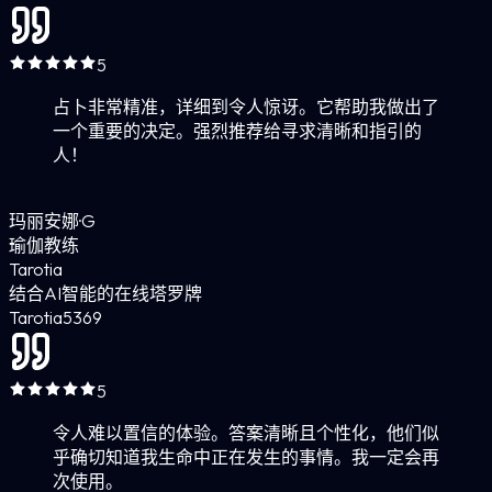
5
占卜非常精准，详细到令人惊讶。它帮助我做出了
一个重要的决定。强烈推荐给寻求清晰和指引的
人！
玛丽安娜·G
瑜伽教练
Tarotia
结合AI智能的在线塔罗牌
Tarotia
5
369
5
令人难以置信的体验。答案清晰且个性化，他们似
乎确切知道我生命中正在发生的事情。我一定会再
次使用。