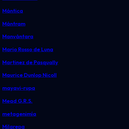
Mántica
Mántram
Manvántara
Mario Rosso de Luna
Martinez de Pasqually
Maurice Dunlop Nicoll
mayavi-rupa
Mead G.R.S.
metagenimía
Milarepa