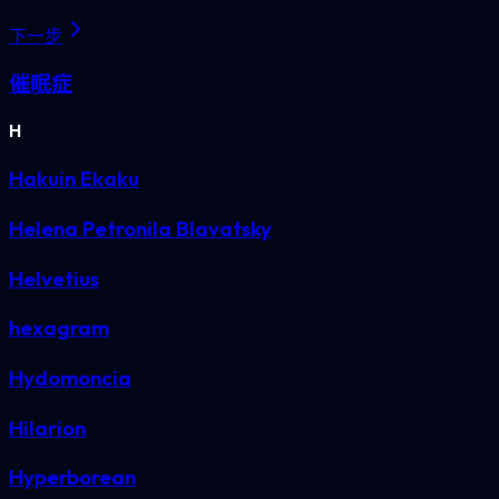
下一步
催眠症
H
Hakuin Ekaku
Helena Petronila Blavatsky
Helvetius
hexagram
Hydomoncia
Hilarion
Hyperborean