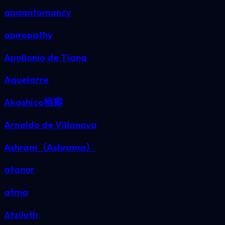
apaantomancy
apiropathy
Apollonio de Tiana
Aquelarre
Akashico档案
Arnaldo de Villanova
Ashram（Ashrama）
atanor
atma
Atziluth