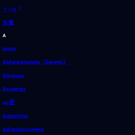
下一步
头像
A
aaas
Abhedananda（Swami）
Abraxas
Acinergy
ac症
Adamitas
adiadococineia