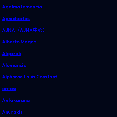
Agalmatomancia
Agnichaitas
AJNA（AJNA中心）
Alberto Magno
Algazali
Alomancia
Alphonse Louis Constant
an-psi
Antakarana
Anunakis