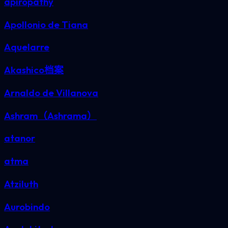
apiropathy
Apollonio de Tiana
Aquelarre
Akashico档案
Arnaldo de Villanova
Ashram（Ashrama）
atanor
atma
Atziluth
Aurobindo