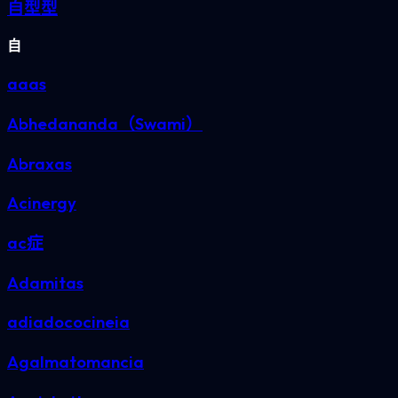
自型型
自
aaas
Abhedananda（Swami）
Abraxas
Acinergy
ac症
Adamitas
adiadococineia
Agalmatomancia