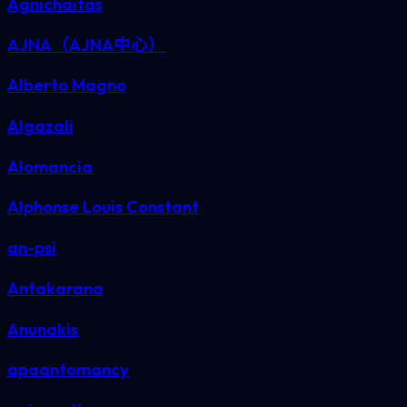
Agnichaitas
AJNA（AJNA中心）
Alberto Magno
Algazali
Alomancia
Alphonse Louis Constant
an-psi
Antakarana
Anunakis
apaantomancy