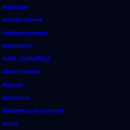
Adamitas
adiadococineia
Agalmatomancia
Agnichaitas
AJNA（AJNA中心）
Alberto Magno
Algazali
Alomancia
Alphonse Louis Constant
an-psi