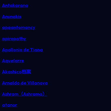
Antakarana
Anunakis
apaantomancy
apiropathy
Apollonio de Tiana
Aquelarre
Akashico档案
Arnaldo de Villanova
Ashram（Ashrama）
atanor