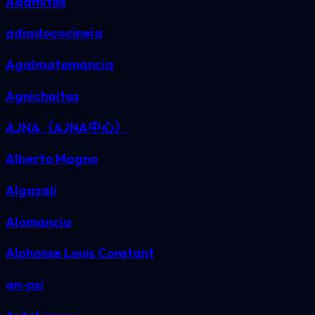
Adamitas
adiadococineia
Agalmatomancia
Agnichaitas
AJNA（AJNA中心）
Alberto Magno
Algazali
Alomancia
Alphonse Louis Constant
an-psi