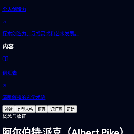
个人创造力
探索创造力、寻找灵感和艺术发展。
内容
词汇表
清晰解释的玄学术语
神谕
九型人格
博客
词汇表
帮助
概念与象征
阿尔伯特·派克（Albert Pike）