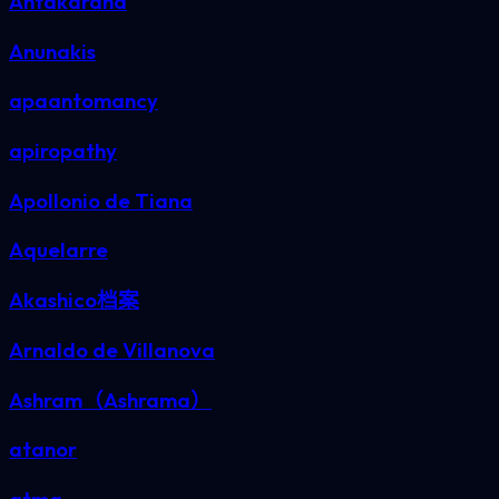
Antakarana
Anunakis
apaantomancy
apiropathy
Apollonio de Tiana
Aquelarre
Akashico档案
Arnaldo de Villanova
Ashram（Ashrama）
atanor