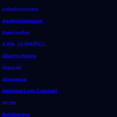
adiadococineia
Agalmatomancia
Agnichaitas
AJNA（AJNA中心）
Alberto Magno
Algazali
Alomancia
Alphonse Louis Constant
an-psi
Antakarana