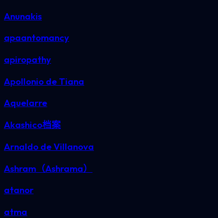
Anunakis
apaantomancy
apiropathy
Apollonio de Tiana
Aquelarre
Akashico档案
Arnaldo de Villanova
Ashram（Ashrama）
atanor
atma