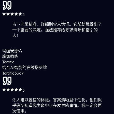
5
占卜非常精准，详细到令人惊讶。它帮助我做出了
一个重要的决定。强烈推荐给寻求清晰和指引的
人！
玛丽安娜·G
瑜伽教练
Tarotia
结合AI智能的在线塔罗牌
Tarotia
5
369
5
令人难以置信的体验。答案清晰且个性化，他们似
乎确切知道我生命中正在发生的事情。我一定会再
次使用。