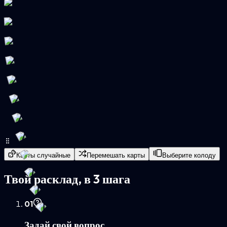
Карты случайные
Перемешать карты
Выберите колоду
Твой расклад, в 3 шага
0
1
Задай свой вопрос