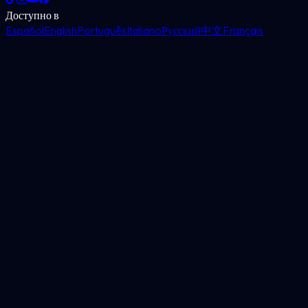
Доступно в
Español
English
Português
Italiano
Русский
中文
Français