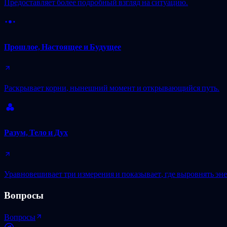
Предоставляет более подробный взгляд на ситуацию.
Прошлое, Настоящее и Будущее
Раскрывает корни, нынешний момент и открывающийся путь.
Разум, Тело и Дух
Уравновешивает три измерения и показывает, где выровнять эн
Вопросы
Вопросы