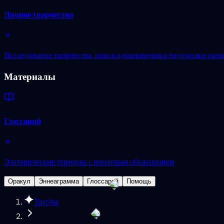
Личное творчество
Исследование творчества, поиск вдохновения и творческое разв
Материалы
Глоссарий
Эзотерические термины с понятным объяснением
Оракул
Эннеаграмма
Глоссарий
Помощь
Tarotia