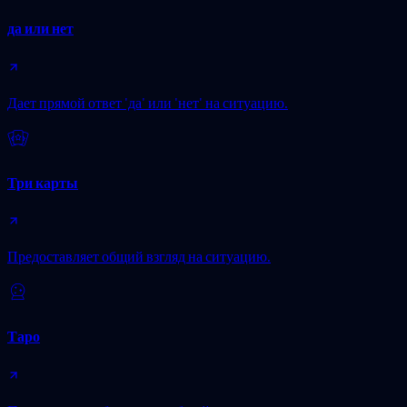
да или нет
Дает прямой ответ 'да' или 'нет' на ситуацию.
Три карты
Предоставляет общий взгляд на ситуацию.
Таро