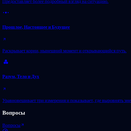
Предоставляет более подробный взгляд на ситуацию.
Прошлое, Настоящее и Будущее
Раскрывает корни, нынешний момент и открывающийся путь.
Разум, Тело и Дух
Уравновешивает три измерения и показывает, где выровнять эн
Вопросы
Вопросы