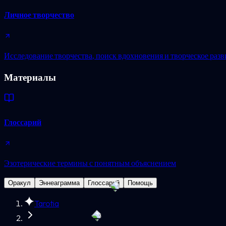
Личное творчество
Исследование творчества, поиск вдохновения и творческое разв
Материалы
Глоссарий
Эзотерические термины с понятным объяснением
Оракул
Эннеаграмма
Глоссарий
Помощь
Tarotia