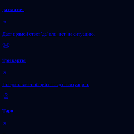
да или нет
Дает прямой ответ 'да' или 'нет' на ситуацию.
Три карты
Предоставляет общий взгляд на ситуацию.
Таро