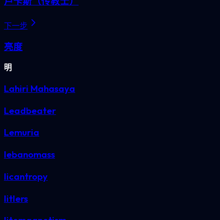
卢卡斯（传教士）
下一步
亮度
明
Lahiri Mahasaya
Leadbeater
Lemuria
lebanomass
licantropy
litlers