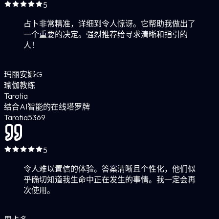
5
占卜非常精准，详细到令人惊讶。它帮助我做出了
一个重要的决定。强烈推荐给寻求清晰和指引的
人！
玛丽安娜·G
瑜伽教练
Tarotia
结合AI智能的在线塔罗牌
Tarotia
5
369
5
令人难以置信的体验。答案清晰且个性化，他们似
乎确切知道我生命中正在发生的事情。我一定会再
次使用。