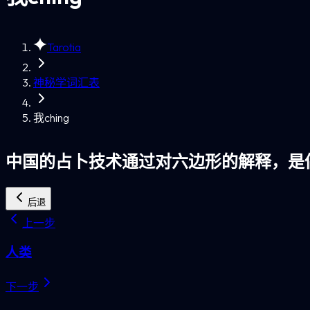
Tarotia
神秘学词汇表
我ching
中国的占卜技术通过对六边形的解释，是
后退
上一步
人类
下一步