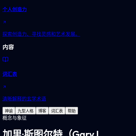
个人创造力
探索创造力、寻找灵感和艺术发展。
内容
词汇表
清晰解释的玄学术语
神谕
九型人格
博客
词汇表
帮助
概念与象征
加里·斯图尔特（Gary L.