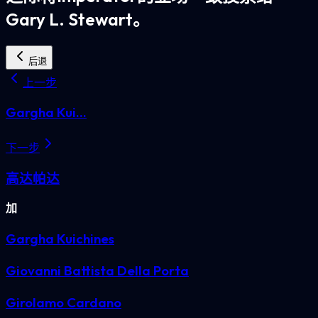
Gary L. Stewart。
后退
上一步
Gargha Kui...
下一步
高达帕达
加
Gargha Kuichines
Giovanni Battista Della Porta
Girolamo Cardano