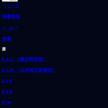
上一步
电晕效应
下一步
自我
废
E.A.C. （意识的改变）
E.C.M. （几乎死亡的经历）
E.S.P.
E.V.P.
ECM