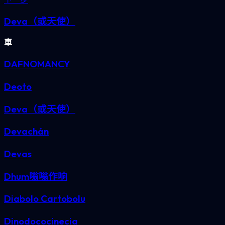
Deva（或天使）
車
DAFNOMANCY
Deoto
Deva（或天使）
Devachán
Devas
Dhum嗡嗡作响
Diabolo Cartobolu
Dinodococinecia