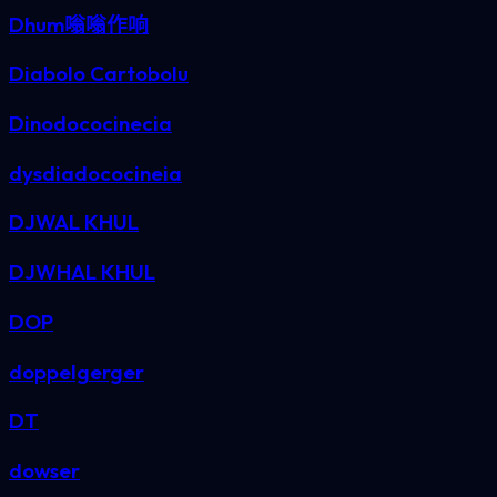
Dhum嗡嗡作响
Diabolo Cartobolu
Dinodococinecia
dysdiadococineia
DJWAL KHUL
DJWHAL KHUL
DOP
doppelgerger
DT
dowser